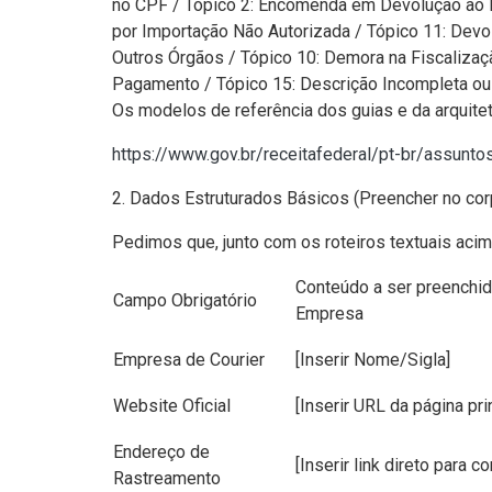
no CPF / Tópico 2: Encomenda em Devolução ao E
por Importação Não Autorizada / Tópico 11: Devo
Outros Órgãos / Tópico 10: Demora na Fiscalizaç
Pagamento / Tópico 15: Descrição Incompleta ou 
Os modelos de referência dos guias e da arquite
https://www.gov.br/receitafederal/pt-br/assun
2. Dados Estruturados Básicos (Preencher no cor
Pedimos que, junto com os roteiros textuais aci
Conteúdo a ser preenchid
Campo Obrigatório
Empresa
Empresa de Courier
[Inserir Nome/Sigla]
Website Oficial
[Inserir URL da página pri
Endereço de
[Inserir link direto para co
Rastreamento