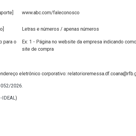
uporte]
www.abc.com/faleconosco
o]
Letras e números / apenas números
o para o
Ex: 1 - Página no website da empresa indicando como 
site de compra
endereço eletrônico corporativo: relatorioremessa.df.coana@rfb.
º 052/2026
.
I-IDEAL
)