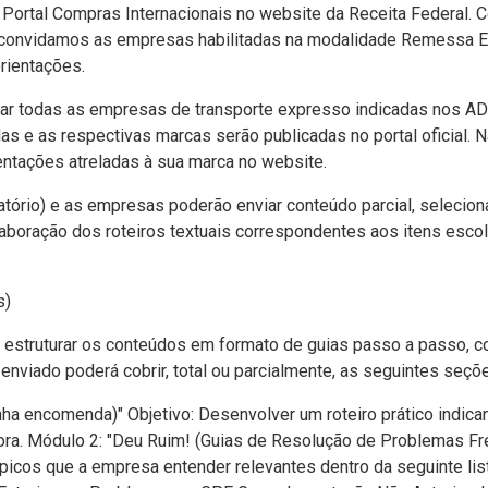
Portal Compras Internacionais no website da Receita Federal. Com
 convidamos as empresas habilitadas na modalidade Remessa E
rientações.
orar todas as empresas de transporte expresso indicadas nos 
s e as respectivas marcas serão publicadas no portal oficial. N
ientações atreladas à sua marca no website.
igatório) e as empresas poderão enviar conteúdo parcial, selecio
elaboração dos roteiros textuais correspondentes aos itens esco
s)
estruturar os conteúdos em formato de guias passo a passo, co
al enviado poderá cobrir, total ou parcialmente, as seguintes seçõ
a encomenda)" Objetivo: Desenvolver um roteiro prático indican
ora. Módulo 2: "Deu Ruim! (Guias de Resolução de Problemas Freq
ópicos que a empresa entender relevantes dentro da seguinte li