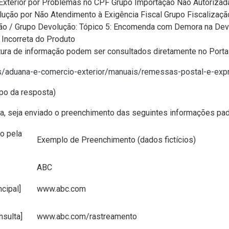
xterior por Problemas no CPF Grupo Importação Não Autorizada
lução por Não Atendimento à Exigência Fiscal Grupo Fiscalizaç
ão / Grupo Devolução: Tópico 5: Encomenda com Demora na Devol
Incorreta do Produto
tura de informação podem ser consultados diretamente no Porta
tos/aduana-e-comercio-exterior/manuais/remessas-postal-e-exp
po da resposta)
ma, seja enviado o preenchimento das seguintes informações pa
o pela
Exemplo de Preenchimento (dados fictícios)
ABC
ncipal]
www.abc.com
nsulta]
www.abc.com/rastreamento