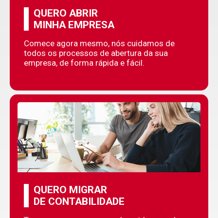
QUERO ABRIR
MINHA EMPRESA
Comece agora mesmo, nós cuidamos de
todos os processos de abertura da sua
empresa, de forma rápida e fácil.
QUERO MIGRAR
DE CONTABILIDADE