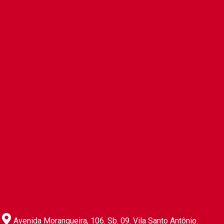
ICMS/MT: Redução de Base de Cálculo do
ICMS nas Importações de Aerovanes é
Prorrogada até 31/12/2026
Ver mais
Reforma Tributária/São Paulo: Novos prazos
para início da obrigatoriedade de uso do novo
layout de emissão de NFS-e
Ver mais
ISS/Manaus: Prefeitura alerta para
vencimento da oitava parcela do ISS Fixo 2026
na segunda-feira
Ver mais
Avenida Morangueira, 106. Sb. 09. Vila Santo Antônio.