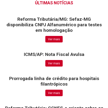
ÚLTIMAS NOTÍCIAS
Ver mais
Reforma Tributária/MG: Sefaz-MG
disponibiliza CNPJ Alfanumérico para testes
em homologação
Ver mais
ICMS/AP: Nota Fiscal Avulsa
Ver mais
Prorrogada linha de crédito para hospitais
filantrópicos
Ver mais