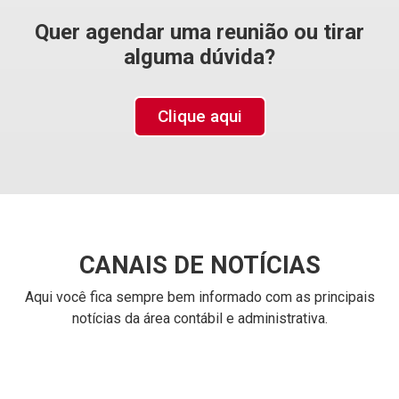
Quer agendar uma reunião ou tirar
alguma dúvida?
ICMS/MT: Redução de Base de Cálculo do
ICMS nas Importações de Aerovanes é
Clique aqui
Prorrogada até 31/12/2026
Ver mais
Reforma Tributária/São Paulo: Novos prazos
para início da obrigatoriedade de uso do novo
layout de emissão de NFS-e
CANAIS DE NOTÍCIAS
Ver mais
Aqui você fica sempre bem informado com as principais
notícias da área contábil e administrativa.
ISS/Manaus: Prefeitura alerta para
vencimento da oitava parcela do ISS Fixo 2026
na segunda-feira