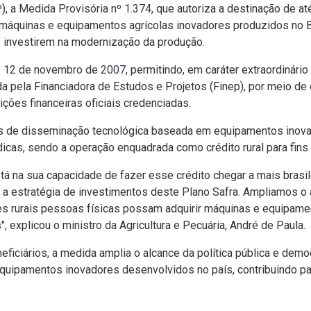
), a
Medida Provisória nº 1.374
, que autoriza a destinação de a
quinas e equipamentos agrícolas inovadores produzidos no Brasi
s investirem na modernização da produção.
de 12 de novembro de 2007
, permitindo, em caráter extraordinário
da pela Financiadora de Estudos e Projetos (Finep), por meio de
ções financeiras oficiais credenciadas.
tos de disseminação tecnológica baseada em equipamentos inovad
icas, sendo a operação enquadrada como crédito rural para fins 
stá na sua capacidade de fazer esse crédito chegar a mais brasi
a estratégia de investimentos deste Plano Safra. Ampliamos o 
 rurais pessoas físicas possam adquirir máquinas e equipamen
 explicou o ministro da Agricultura e Pecuária, André de Paula.
eneficiários, a medida amplia o alcance da política pública e dem
 equipamentos inovadores desenvolvidos no país, contribuindo p