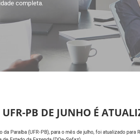
idade completa.
 UFR-PB DE JUNHO É ATUALI
o da Paraíba (UFR-PB), para o mês de julho, foi atualizado para 
ria de Estado da Fazenda (DOe-Sefaz).