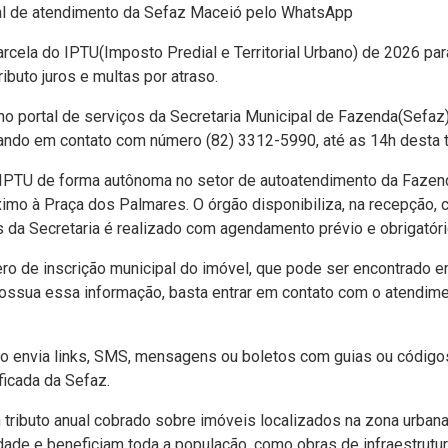
nal de atendimento da Sefaz Maceió pelo WhatsApp
 parcela do IPTU(Imposto Predial e Territorial Urbano) de 2026 
ibuto juros e multas por atraso.
no portal de serviços da Secretaria Municipal de Fazenda(Sefaz), 
ando em contato com número (82) 3312-5990, até as 14h desta te
IPTU de forma autônoma no setor de autoatendimento da Fazenda
óximo à Praça dos Palmares. O órgão disponibiliza, na recepção
da Secretaria é realizado com agendamento prévio e obrigatório, 
mero de inscrição municipal do imóvel, que pode ser encontrado 
possua essa informação, basta entrar em contato com o atendim
não envia links, SMS, mensagens ou boletos com guias ou códi
ficada da Sefaz.
m tributo anual cobrado sobre imóveis localizados na zona urba
ade e beneficiam toda a população, como obras de infraestrutura,