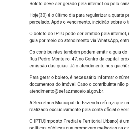
Boleto deve ser gerado pela internet ou pelo ca
Hoje(30) é o último dia para regularizar a quarta
parcelado. Após o vencimento, incidirão sobre o tr
O boleto do IPTU pode ser emitido pela internet, 
guia por meio do atendimento via WhatsApp, entr
Os contribuintes também podem emitir a guia do 
Rua Pedro Monteiro, 47, no Centro da capital, pr
emissão das guias. Já o atendimento nos guichês 
Para gerar o boleto, é necessário informar o nú
documentos do imóvel. Caso o contribuinte não 
atendimento@sefaz.maceio.al.gov.br.
A Secretaria Municipal de Fazenda reforça que 
realizado exclusivamente pela conta oficial e veri
O IPTU(Imposto Predial e Territorial Urbano) é u
políticas públicas que promovem melhorias na cid