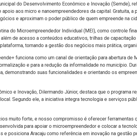
 Municipal do Desenvolvimento Econômico e Inovação (Semde), re
poio aos micro e nanoempreendedores da capital. Gratuita, a pl
egócios e aproximam o poder público de quem empreende na ci
otina do Microempreendedor Individual (MEI), como controle finan
além de acesso a conteúdos educativos, trilhas de capacitação e
lataforma, tornando a gestão dos negócios mais prática, organiz
ende+ funciona como um canal de orientação para abertura de ME
a formalização e para a redução da informalidade no município. 
ca, demonstrando suas funcionalidades e orientando os empree
mico e Inovação, Dilermando Júnior, destaca que o programa re
cal. Segundo ele, a iniciativa integra tecnologia e serviços p
os muito forte, e nosso compromisso é oferecer ferramentas q
senvolvida para apoiar o microempreendedor e colocar a tecnol
s e posiciona Aracaju como referência em inovação na gestão púb