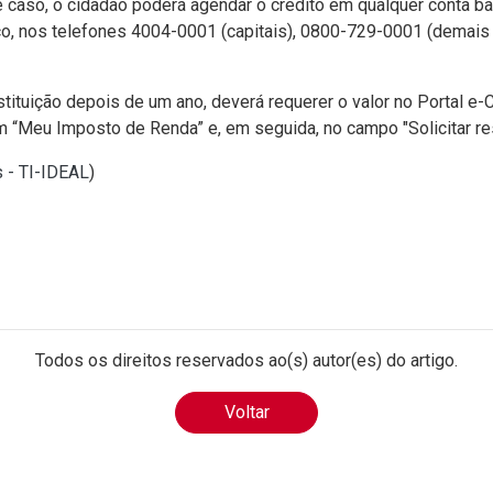
e caso, o cidadão poderá agendar o crédito em qualquer conta 
co, nos telefones 4004-0001 (capitais), 0800-729-0001 (demais
stituição depois de um ano, deverá requerer o valor no Portal e-
 “Meu Imposto de Renda” e, em seguida, no campo "Solicitar rest
s - TI-IDEAL
)
Todos os direitos reservados ao(s) autor(es) do artigo.
Voltar